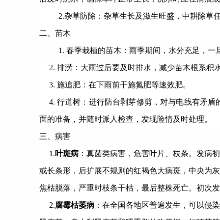
2.杂草防除：杂草生长及滋生旺盛，中耕除
二、苗木
1. 春季栽植的苗木：雨季期间，水分充足，
2. 排涝：大雨过后要及时排水，减少苗木根系
3. 施追肥：在下雨前干施氮肥等速效肥。
4. 行道树：进行防台剥芽修剪，对与电线有矛
面的准备，并随时派人检查，发现险情及时处理。
三、病害
1.
叶斑病
：真菌类病害，危害叶片、枝条。发病初
或长条形，后扩展不规则的红褐色大病斑，中央为灰
焦枯脱落，严重时枝条干枯，最后整株死亡。初次发
2.
腐霉枯萎病
：在全国各地区普遍发生，可以侵染