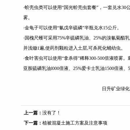
·蚧壳虫类可以使用“国光蚧壳虫套餐”，一套兑水
30
雾。
·金龟子可以使用“氰戊辛硫磷”半瓶兑水
15
公斤。
·国槐尺蠖可采用
75%
辛硫磷
乳油、
25%
的溴氰菊酯乳
并浅锄
1
遍
,
使药剂颗粒进入土层
,
可杀死化蛹幼虫。
·食叶害虫可以使用“拿杀得”稀释
300-500
倍液喷雾。
亚胺硫磷
乳油
l000
倍液、
25%
爱卡士
乳油
1500
倍液、
日升矿业绿化
上一篇：
没有了！
下一篇：
植被混凝土施工方案及注意事项