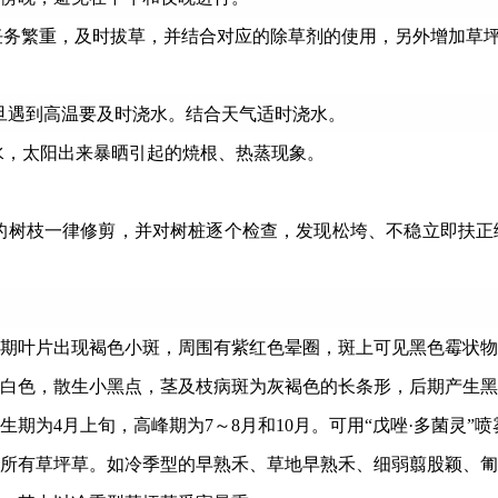
草任务繁重，及时拔草，并结合对应的除草剂的使用，另外增加草
一旦遇到高温要及时浇水。结合天气适时浇水。
积水，太阳出来暴晒引起的焼根、热蒸现象。
盾的树枝一律修剪，并对树桩逐个检查，发现松垮、不稳立即扶
期叶片出现褐色小斑，周围有紫红色晕圈，斑上可见黑色霉状物
白色，散生小黑点，茎及枝病斑为灰褐色的长条形，后期产生黑
生期为
4
月上旬，高峰期为
7
～
8
月和
10
月。可用“戊唑·多菌灵”
所有草坪草。如冷季型的早熟禾、草地早熟禾、细弱翦股颖、匍