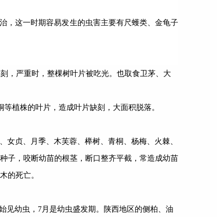
治，这一时期容易发生的虫害主要有尺蠖类、金龟子
缺刻，严重时，整棵树叶片被吃光。也取食卫茅、大
桐等植株的叶片，造成叶片缺刻，大面积脱落。
樟、女贞、月季、木芙蓉、榉树、青桐、杨梅、火棘、
种子，咬断幼苗的根茎，断口整齐平截，常造成幼苗
木的死亡。
始见幼虫，
7
月是幼虫盛发期。陕西地区的侧柏、油