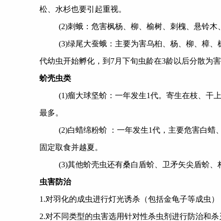
松、水杉也要引起重视。
(2)刺蛾：危害枫杨、柳、榆树、刺槐、悬铃
(3)绿尾大蚕蛾：主要为害乌桕、杨、柳、樟
代幼虫开始孵化，到
7
月下旬虫龄在
3
龄以后分散为害
蚧壳虫类
(1)瘤大球坚蚧：一年发生
1
代。寄生在枝、干
最多。
(2)白蜡绵粉蚧 ：一年发生
1
代，主要危害白蜡
固定取食并越夏。
(3)其他蚧壳虫还有桑白盾蚧、卫矛矢尖盾蚧
虫害防治
1.对羽化的成虫进行灯光诱杀（包括金龟子等成虫）
2.对不同类型的虫害选用针对性杀虫剂进行防治和杀