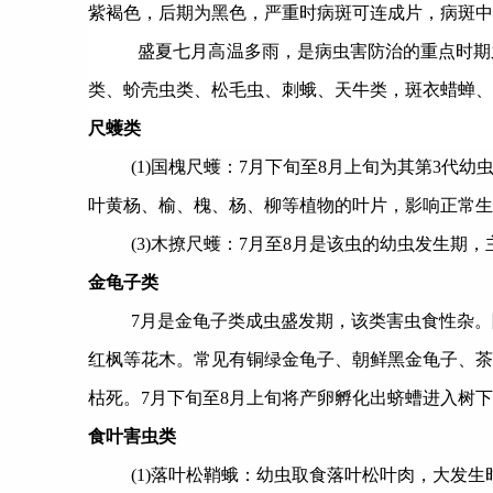
紫褐色，后期为黑色，严重时病斑可连成片，病斑中
盛夏七月高温多雨，是病虫害防治的重点时期
类、蚧壳虫类、松毛虫、刺蛾、天牛类，斑衣蜡蝉、
尺蠖类
(1)国槐尺蠖：
7
月下旬至
8
月上旬为其第
3
代幼
叶黄杨、榆、槐、杨、柳等植物的叶片，影响正常生
(3)木撩尺蠖：
7
月至
8
月是该虫的幼虫发生期，
金龟子类
7月是金龟子类成虫盛发期，该类害虫食性杂
红枫等花木。常见有铜绿金龟子、朝鲜黑金龟子、茶
枯死。
7
月下旬至
8
月上旬将产卵孵化出蛴螬进入树下
食叶害虫类
(1)落叶松鞘蛾：幼虫取食落叶松叶肉，大发生