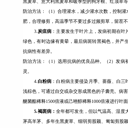
黑麦草、意大利黑麦草和暖季型的狗牙根、红顶草等
防治方法：（
1
）合理灌水，减少灌水次数，控制灌
肥，合理修剪，高温季节不要过多过频剪草，留茬不
3.
炭疽病
：主要发生于叶片上，发病初期在叶
绿色，有时边缘有黄晕，最后病斑转黑褐色，并产生
抗病性有差异。
防治方法：（
1
）选用抗病的优良品种。（
2
）发病
灵。
4.
白粉病
：白粉病主要侵染月季、蔷薇、白三
浅棕色，可通过自交或杂交形成黑色的子囊壳。病害
醚菌酯稀释
1500
倍液或己唑醇稀释
1000
倍液进行叶面
5.
褐斑病：
全年都可发生，但以气温高、湿度
茅高羊茅、多年生黑麦草、细弱剪股颖、匍匐剪股