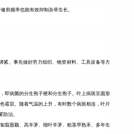
坪修剪频率也能有效抑制杂草生长。
正绑紧。事先做好劳力组织、物资材料、工具设备等方
，即病菌的分生孢子梗和分生孢子。叶上病斑呈圆形
色霉层。随着气温的上升，有时数个病斑相连，叶片
喷雾防治。
匐翦股颖、高羊茅、细叶羊茅、粗茎早熟禾、多年生