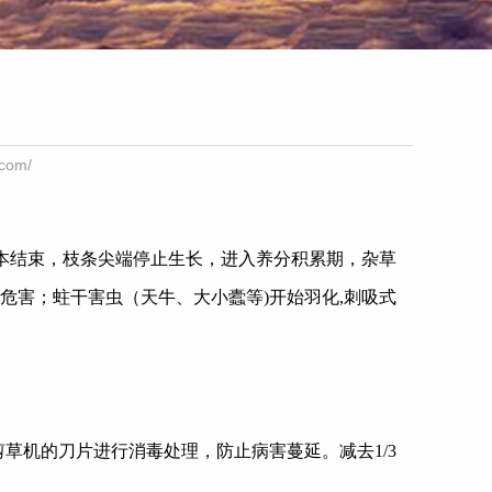
om/
本结束，枝条尖端停止生长，进入养分积累期，杂草
危害；蛀干害虫（天牛、大小蠹等
)
开始羽化
,
刺吸式
剪草机的刀片进行消毒处理，防止病害蔓延。减去
1/3