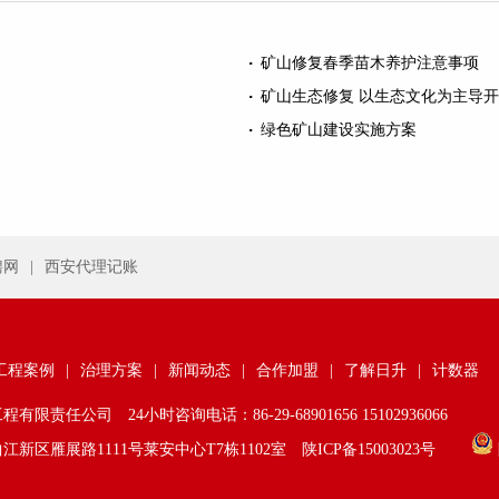
矿山修复春季苗木养护注意事项
矿山生态修复 以生态文化为主导
绿色矿山建设实施方案
聘网
|
西安代理记账
工程案例
|
治理方案
|
新闻动态
|
合作加盟
|
了解日升
|
计数器
任公司 24小时咨询电话：86-29-68901656 15102936066
新区雁展路1111号莱安中心T7栋1102室
陕ICP备15003023号