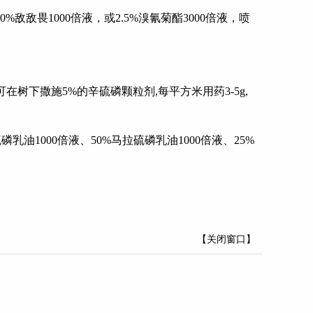
50%
敌敌畏
1000
倍液，或
2.5%
溴氰菊酯
3000
倍液，喷
可在树下撒施
5%
的辛硫磷颗粒剂
,
每平方米用药
3-5g,
硫磷
乳油
1000
倍液、
50%
马拉硫磷
乳油
1000
倍液、
25%
【关闭窗口】