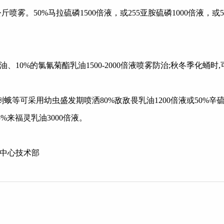
公斤喷雾。50%马拉硫磷
1500
倍液，或
255
亚胺硫磷
1000
倍液，或
油、
10%
的氯氰菊酯乳油
1500-2000
倍液喷雾防治
;
秋冬季化蛹时
,
刺蛾等可采用幼虫盛发期喷洒
80%
敌敌畏乳油
1200
倍液或
50%
辛
5%
来福灵乳油
3000
倍液。
中心技术部