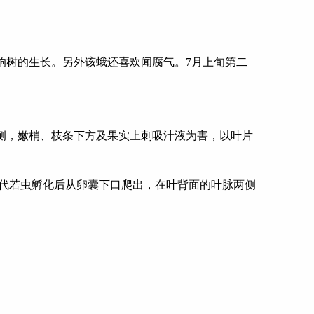
影响树的生长。另外该蛾还喜欢闻腐气。
7
月上旬第二
侧，嫩梢、枝条下方及果实上刺吸汁液为害，以叶片
代若虫孵化后从卵囊下口爬出，在叶背面的叶脉两侧