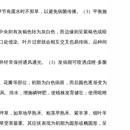
季节有露水时不剪草，以避免病菌传播。（
3
）平衡施
中央则有灰褐色转为灰白色，而边缘则呈紫褐色或暗
口处侵染。叶片过密就会相互交叉也易传病。品种间
并经常保持通风通光。（
3
）发病期可喷洒戊唑·多菌
、花瓣等部位，初期为白色病斑，而后颜色逐渐变为
风、排水，增施磷钾肥，使植株发育健壮；使用吡唑
坪草，如草地早熟禾、粗茎早熟禾、紫羊茅、细叶羊
草受害最重。其症状表现为初期为圆形或椭圆形，呈