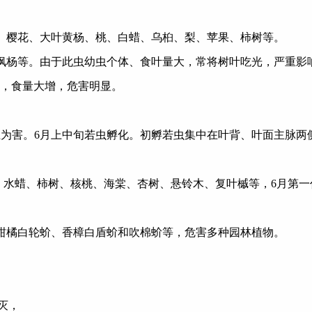
木、樱花、大叶黄杨、桃、白蜡、乌桕、梨、苹果、柿树等。
、枫杨等。由于此虫幼虫个体、食叶量大，常将树叶吃光，严重
，食量大增，危害明显。
上为害。
6
月上中旬若虫孵化。初孵若虫集中在叶背、叶面主脉两
、水蜡、柿树、核桃、海棠、杏树、悬铃木、复叶槭等，
6
月第一
、柑橘白轮蚧、香樟白盾蚧和吹棉蚧等，危害多种园林植物。
灭，