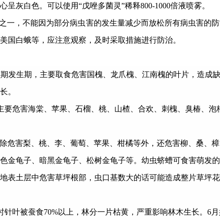
心呈灰白色。可以使用“戊唑多菌灵”稀释
800-1000
倍液喷雾。
之一，不能因为部分病虫害的发生量减少而放松所有病虫害的防
美国白蛾等，应注意观察，及时采取措施进行防治。
虫期发生期，主要取食危害国槐、龙爪槐、江南槐的叶片，造成
长。
主要危害海棠、苹果、石榴、桃、山楂、合欢、刺槐、臭椿、泡
。除危害梨、桃、李、葡萄、苹果、柑橘等外，还危害柳、桑、
色金龟子、暗黑金龟子、松树金龟子等。幼虫蛴螬可食害萌发的
地表土层中危害草坪根部，虫口基数大的话可能造成整片草坪花
时针叶被蚕食
70%
以上，林分一片枯黄，严重影响林木生长。
6
月