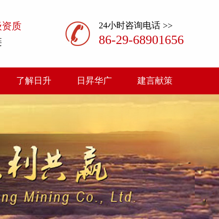
级资质
24小时咨询电话 >>
86-29-68901656
链
了解日升
日昇华广
建言献策