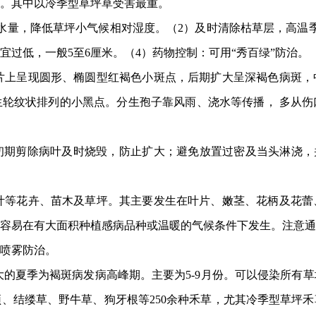
。其中以冷季型草坪草受害最重。
水量，降低草坪小气候相对湿度。（
2
）及时清除枯草层，高温
宜过低，一般
5
至
6
厘米。（
4
）药物控制：可用“秀百绿”防治。
片上呈现圆形、椭圆型红褐色小斑点，后期扩大呈深褐色病斑，
轮纹状排列的小黑点。分生孢子靠风雨、浇水等传播， 多从伤
初期剪除病叶及时烧毁，防止扩大；避免放置过密及当头淋浇，
叶等花卉、苗木及草坪。其主要发生在叶片、嫩茎、花柄及花蕾
容易在有大面积种植感病品种或温暖的气候条件下发生。注意通
喷雾防治。
大的夏季为褐斑病发病高峰期。主要为
5-9
月份。可以侵染所有草
颖、结缕草、野牛草、狗牙根等
250
余种禾草，尤其冷季型草坪禾