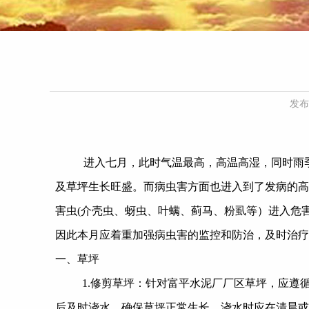
发布
进入七月，此时气温最高，高温高湿，同时雨
及草坪生长旺盛。而病虫害方面也进入到了发病的高
害虫
(
介壳虫、蚜虫、叶螨、蓟马、粉虱等）进入危
因此本月应着重加强病虫害的监控和防治，及时治疗
一、草坪
1.修剪草坪：针对富平水泥厂厂区草坪，应遵循
后及时浇水，确保草坪正常生长，浇水时应在清晨或