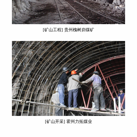
[矿山工程] 贵州槐树峁煤矿
[矿山开采] 霍州力拓煤业