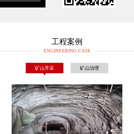
临潼区新丰街办新丰工业园刘寨村许沟组，始建于2019年7月，
集试点工作方案》（市环办发【2024】52号）相关规定，20
大类115子项；公司自成立以来，始终秉承“信誉至上，诚信为本
工程案例
、西部水泥集团等国内多家大型企业有业务上往来。
[详细]
ENGINEERING CASE
矿山开采
矿山治理
险废物环境影响报告表批复
危险废物许可证