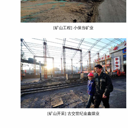
[矿山工程] 小保当矿业
[矿山开采] 古交世纪金鑫煤业