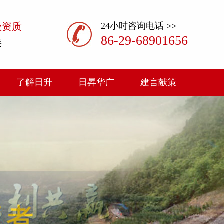
级资质
24小时咨询电话 >>
86-29-68901656
链
了解日升
日昇华广
建言献策