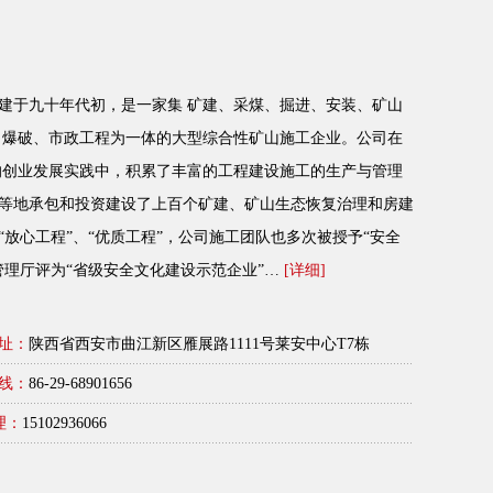
建于九十年代初，是一家集 矿建、采煤、掘进、安装、矿山
、爆破、市政工程为一体的大型综合性矿山施工企业。公司在
的创业发展实践中，积累了丰富的工程建设施工的生产与管理
等地承包和投资建设了上百个矿建、矿山生态恢复治理和房建
放心工程”、“优质工程”，公司施工团队也多次被授予“安全
管理厅评为“省级安全文化建设示范企业”…
[详细]
址：
陕西省西安市曲江新区雁展路1111号莱安中心T7栋
线：
86-29-68901656
理：
15102936066