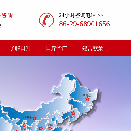
级资质
24小时咨询电话 >>
86-29-68901656
链
了解日升
日昇华广
建言献策