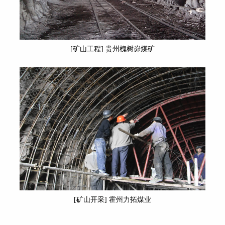
[矿山工程] 贵州槐树峁煤矿
[矿山开采] 霍州力拓煤业