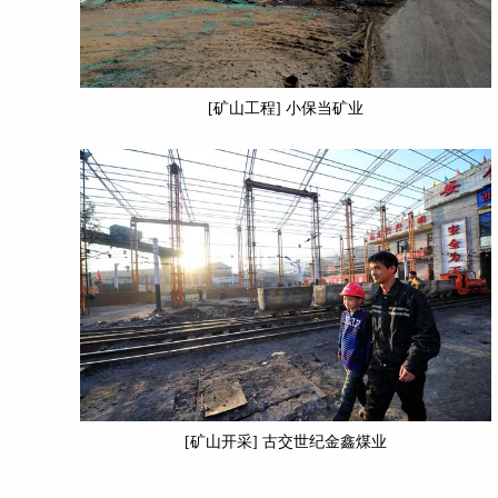
[矿山工程] 小保当矿业
[矿山开采] 古交世纪金鑫煤业