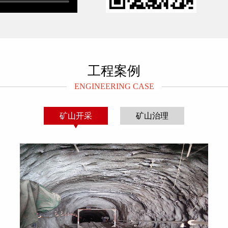
临潼区新丰街办新丰工业园刘寨村许沟组，始建于2019年7月，
集试点工作方案》（市环办发【2024】52号）相关规定，20
大类115子项；公司自成立以来，始终秉承“信誉至上，诚信为本
工程案例
、西部水泥集团等国内多家大型企业有业务上往来。
[详细]
ENGINEERING CASE
矿山开采
矿山治理
昇华广排污许可证
小微试点函件