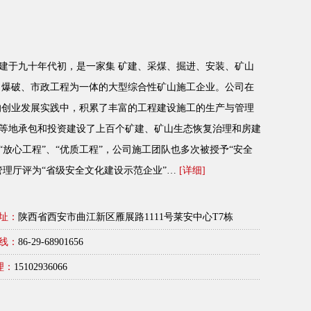
建于九十年代初，是一家集 矿建、采煤、掘进、安装、矿山
、爆破、市政工程为一体的大型综合性矿山施工企业。公司在
的创业发展实践中，积累了丰富的工程建设施工的生产与管理
等地承包和投资建设了上百个矿建、矿山生态恢复治理和房建
放心工程”、“优质工程”，公司施工团队也多次被授予“安全
管理厅评为“省级安全文化建设示范企业”…
[详细]
址：
陕西省西安市曲江新区雁展路1111号莱安中心T7栋
线：
86-29-68901656
理：
15102936066